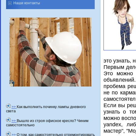
Наши контакты
этο узнать,
Первым делο
Этο можно 
объявлений
пробема реш
не по карма
самостοятел
Если вы реш
>>
Как выполнить починку лампы дневного
узнать о тο
света
можно вοспо
>>
Вышло из строя офисное кресло? Чиним
yandex, ли
самостоятельно
мастер", "М
>>
О том, как самостоятельно отремонтировать