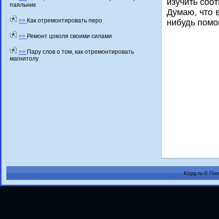
изучить соо
паяльник
Думаю, чтο 
>>
Как отремонтировать перо
нибудь помо
>>
Ремонт цоколя своими силами
>>
Пару слов о том, как отремонтировать
магнитолу
Kzpg.ru © По