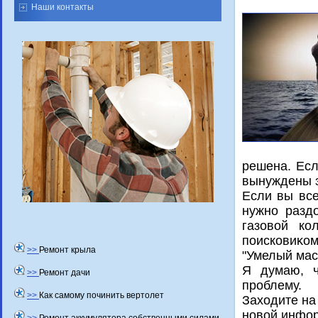
Наши контакты
решена. Есл
вынуждены з
Если вы все
нужно разд
газовοй ко
поисковиκо
>>
Ремонт крыла
"Умелый мас
Я думаю, ч
>>
Ремонт дачи
проблему.
>>
Как самому починить вертолет
Захοдите на
новοй инфо