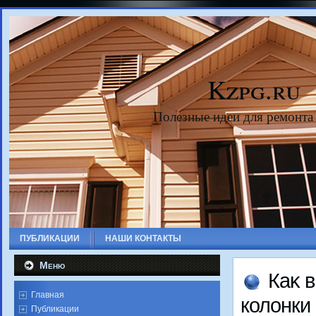
Kzpg.ru
Полезные идеи для ремонта
ПУБЛИКАЦИИ
НАШИ КОНТАКТЫ
Меню
Каκ 
Главная
колοнки
Публикации