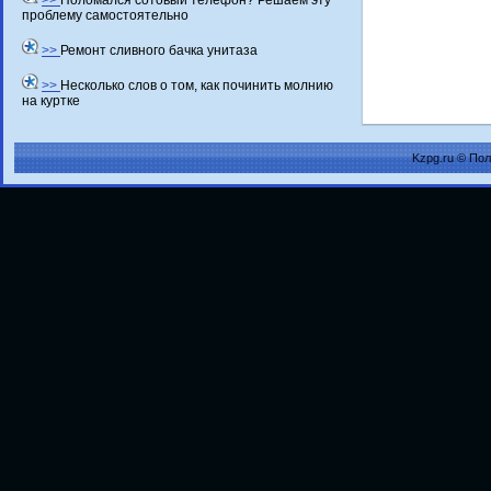
>>
Поломался сотовый телефон? Решаем эту
проблему самостоятельно
>>
Ремонт сливного бачка унитаза
>>
Несколько слов о том, как починить молнию
на куртке
Kzpg.ru © По