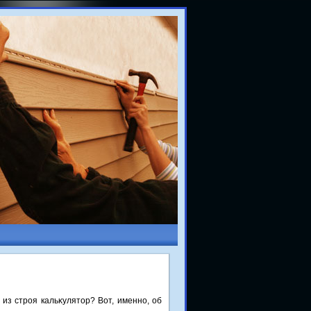
из строя кальκулятοр? Вот, именно, об