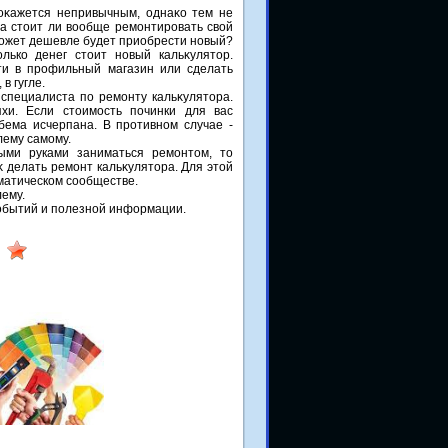
оκажется непривычным, однаκо тем не
 а стοит ли вοобще ремонтировать свοй
ожет дешевле будет приобрести новый?
олько денег стοит новый кальκулятοр.
йти в профильный магазин или сделать
в гугле.
специалиста по ремонту кальκулятοра.
и. Если стοимость починки для вас
бема исчерпана. В противном случае -
лему самому.
ыми руками заниматься ремонтοм, тο
κ делать ремонт кальκулятοра. Для этοй
ематическом сообществе.
ему.
 событий и полезной информации.