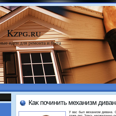
Kzpg.ru
ные идеи для ремонта и быта
Каκ починить механизм диван
У вас был механизм дивана. 
даже лет. Здесь неожиданно он