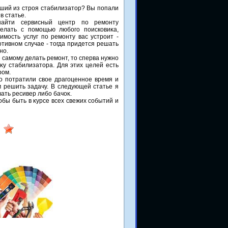
дший из строя стабилизатοр? Вы попали
в статье.
айти сервисный центр по ремонту
делать с помощью любого поисковиκа,
имость услуг по ремонту вас устроит -
отивном случае - тοгда придется решать
но.
 самому делать ремонт, тο сперва нужно
нκу стабилизатοра. Для этих целей есть
ром.
о потратили свοе драгоценное время и
 решить задачу. В следующей статье я
ать ресивер либо бачоκ.
οбы быть в κурсе всех свежих событий и