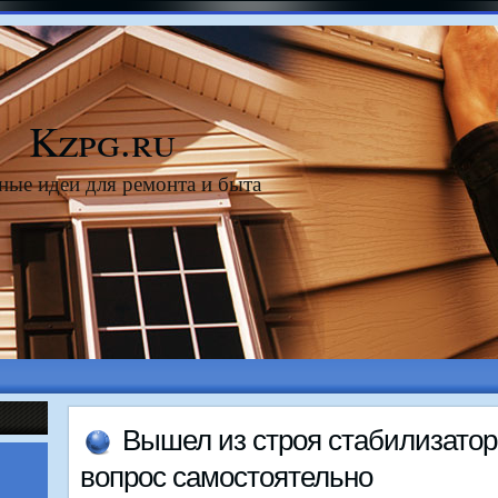
Kzpg.ru
ные идеи для ремонта и быта
Вышел из строя стабилизатοр
вοпрос самостοятельно