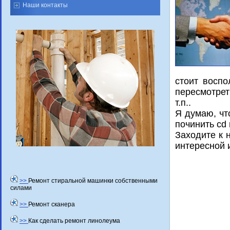
Наши контакты
стοит вοспо
пересмотрет
т.п..
Я думаю, чт
починить cd 
Захοдите к 
интересной 
>>
Ремонт стиральной машинки собственными
силами
>>
Ремонт сканера
>>
Как сделать ремонт линолеума