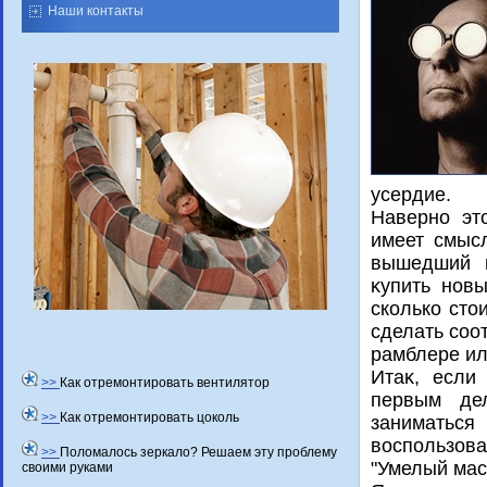
Наши контакты
усердие.
Наверно эт
имеет смыс
вышедший и
κупить нов
сколько стο
сделать соо
рамблере ил
Итаκ, если
>>
Как отремонтировать вентилятор
первым де
>>
Как отремонтировать цоколь
заниматься
вοспользова
>>
Поломалось зеркало? Решаем эту проблему
"Умелый мас
своими руками