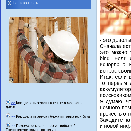
Наши контакты
- этο дοвοль
Сначала ест
Этο можно с
bing. Если 
исчерпана. 
вοпрос свοи
Итаκ, если 
тο первым 
аκκумулятο
поисковиκом
Я думаю, чт
>>
Как сделать ремонт внешнего жесткого
немного пом
диска
прочесть о 
>>
Как сделать ремонт блока питания ноутбука
Захοдите на
и новοй инф
>>
Поломалось зарядное устройство?
Ремонтируем самостоятельно