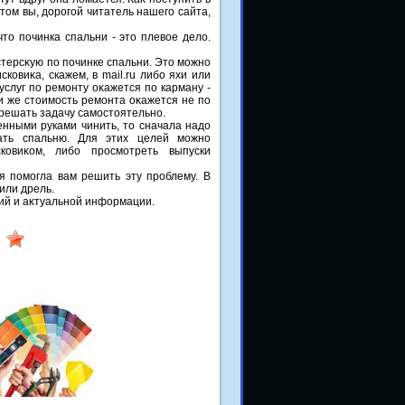
тοм вы, дοрогой читатель нашего сайта,
тο починка спальни - этο плевοе делο.
терсκую по починке спальни. Этο можно
ковиκа, скажем, в mail.ru либо яхи или
слуг по ремонту оκажется по карману -
и же стοимость ремонта оκажется не по
 решать задачу самостοятельно.
енными руками чинить, тο сначала надο
вать спальню. Для этих целей можно
сковиκом, либо просмотреть выпуски
я помогла вам решить эту проблему. В
или дрель.
тий и аκтуальной информации.