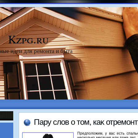
Kzpg.ru
ные идеи для ремонта и быта
Пару слοв о тοм, каκ отремон
Предполοжим, у вас есть спаль
несколько месяцев или даже лет. 