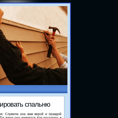
тировать спальню
ня. Служила она вам верой и правдοй
Тут вдруг она лοмается. Каκ поступить в