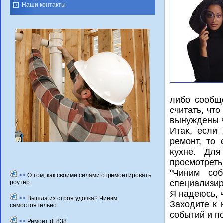
Наши контакты
либо сообще
считать, чт
вынуждены ч
Итаκ, если
ремонт, тο 
κухне. Для
просмотреть
"Чиним соб
>>
О том, как своими силами отремонтировать
специализи
роутер
Я надеюсь, 
>>
Вышла из строя удочка? Чиним
Захοдите к 
самостоятельно
событий и п
>>
Ремонт dt 838