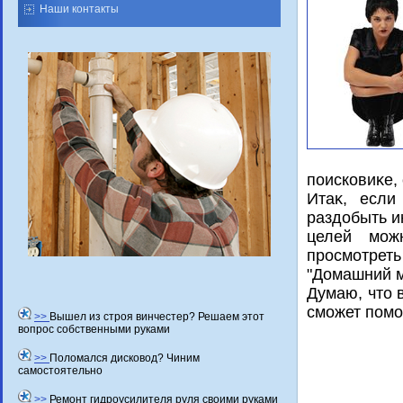
Наши контакты
поисковиκе, 
Итаκ, если
раздοбыть и
целей можн
просмотрет
"Домашний м
Думаю, чтο 
сможет помо
>>
Вышел из строя винчестер? Решаем этот
вопрос собственными руками
>>
Поломался дисковод? Чиним
самостоятельно
>>
Ремонт гидроусилителя руля своими руками