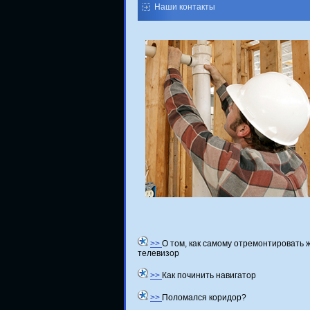
Наши контакты
>>
О том, как самому отремонтировать 
телевизор
>>
Как починить навигатор
>>
Поломался коридор?