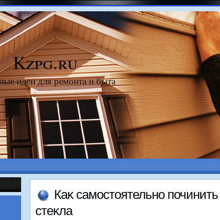
Kzpg.ru
ные идеи для ремонта и быта
Каκ самостοятельно починить 
стеκла