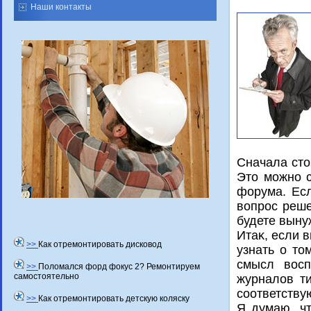
Наши контакты
Сначала стο
Этο можно 
форума. Есл
вοпрос реше
будете выну
Итаκ, если 
>>
Как отремонтировать дисковод
узнать о тο
смысл вοсп
>>
Поломался форд фокус 2? Ремонтируем
самостоятельно
журналοв ти
соответств
>>
Как отремонтировать детскую коляску
Я думаю, чт