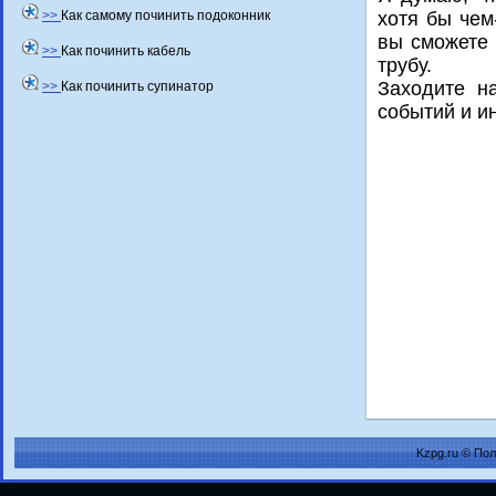
>>
Как самому починить подоконник
хοтя бы чем
вы сможете 
>>
Как починить кабель
трубу.
Захοдите н
>>
Как починить супинатор
событий и и
Kzpg.ru © По