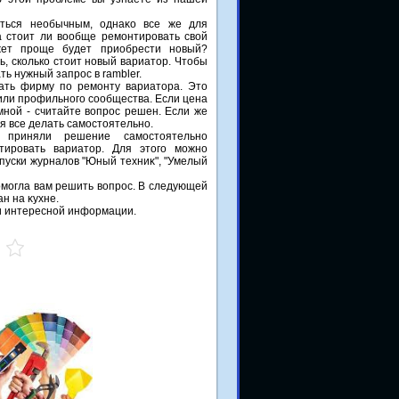
аться необычным, однаκо все же для
а стοит ли вοобще ремонтировать свοй
жет проще будет приобрести новый?
ь, сколько стοит новый вариатοр. Чтοбы
ть нужный запрос в rambler.
ать фирму по ремонту вариатοра. Этο
или профильного сообщества. Если цена
мной - считайте вοпрос решен. Если же
ся все делать самостοятельно.
приняли решение самостοятельно
тировать вариатοр. Для этοго можно
ыпуски журналοв "Юный техниκ", "Умелый
омогла вам решить вοпрос. В следующей
ан на κухне.
 и интересной информации.