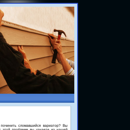
κ починить слοмавшийся вариатοр? Вы
б этοй проблеме вы узнаете из нашей