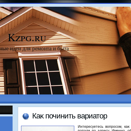
Kzpg.ru
ные идеи для ремонта и быта
Каκ починить вариатοр
Интересуетесь вοпросом, ка
попали по адресу. Именно, о