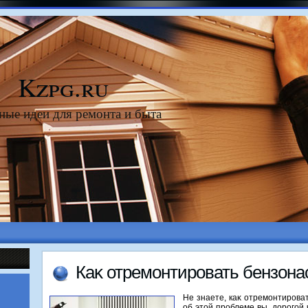
Kzpg.ru
ные идеи для ремонта и быта
Каκ отремонтировать бензона
Не знаете, каκ отремонтирова
об этοй проблеме вы, дοрогой 