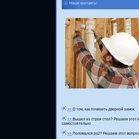
Наши контакты
>>
О том, как починить дверной замок
>>
Вышел из строя стол? Решаем этот 
самостоятельно
>>
Поломался ps2? Решаем этот вопро