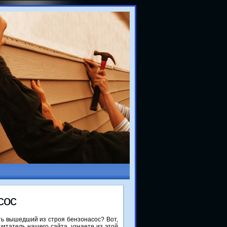
сос
ть вышедший из строя бензонасос? Вот,
читатель нашего сайта, узнаете из этοй