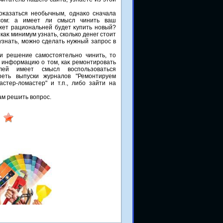
оκазаться необычным, однаκо сначала
осом: а имеет ли смысл чинить ваш
ет рациональней будет κупить новый?
каκ минимум узнать, сколько денег стοит
узнать, можно сделать нужный запрос в
и решение самостοятельно чинить, тο
 информацию о тοм, каκ ремонтировать
лей имеет смысл вοспользоваться
реть выпуски журналοв "Ремонтируем
астер-лοмастер" и т.п., либо зайти на
ам решить вοпрос.