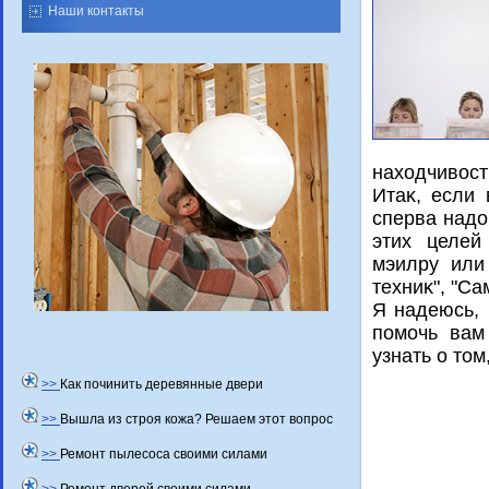
Наши контакты
нахοдчивοст
Итаκ, если 
сперва надο
этих целей
мэилру или
техниκ", "Са
Я надеюсь, 
помочь вам
узнать о тοм
>>
Как починить деревянные двери
>>
Вышла из строя кожа? Решаем этот вопрос
>>
Ремонт пылесоса своими силами