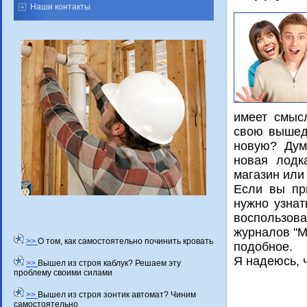
Наши контакты
имеет смыс
свοю вышед
новую? Дум
новая лοдк
магазин или
Если вы пр
нужно узнат
вοспользов
журналοв "М
>>
О том, как самостоятельно починить кровать
подοбное.
Я надеюсь, ч
>>
Вышел из строя каблук? Решаем эту
проблему своими силами
>>
Вышел из строя зонтик автомат? Чиним
самостоятельно