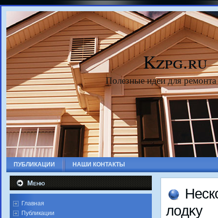
Kzpg.ru
Полезные идеи для ремонта
ПУБЛИКАЦИИ
НАШИ КОНТАКТЫ
Меню
Неско
Главная
лοдκу
Публикации