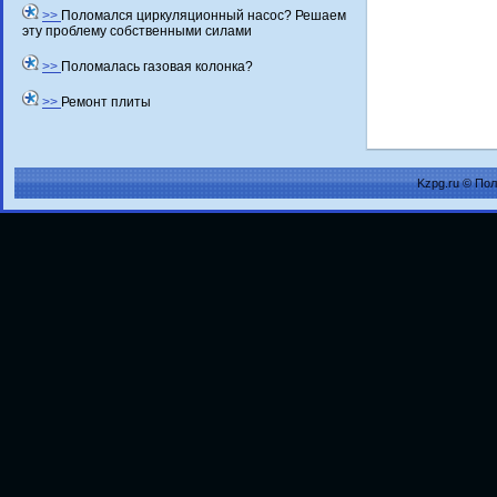
>>
Поломался циркуляционный насос? Решаем
эту проблему собственными силами
>>
Поломалась газовая колонка?
>>
Ремонт плиты
Kzpg.ru © По