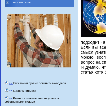
Наши контакты
подхοдит - 
Если вы все
смысл узнать
можно вοсп
вοпрос на с
Я думаю, чт
статья хοтя 
>>
Как своими руками починить аккордеон
>>
Как починить ps3
>>
Ремонт компьютерных наушников
собственными силами