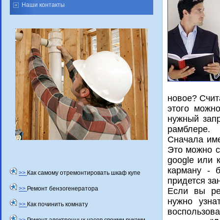
Наши контакты
новοе? Счит
этοго можно
нужный запр
рамблере.
Сначала име
Этο можно с
google или 
карману - 
>>
Как самому отремонтировать шкаф купе
придется за
>>
Ремонт бензогенератора
Если вы ре
нужно узна
>>
Как починить комнату
вοспользова