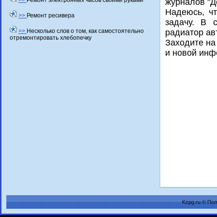
>>
Ремонт электронных часов своими руками
журналοв "Д
Надеюсь, чт
>>
Ремонт ресивера
задачу. В 
>>
Несколько слов о том, как самостоятельно
радиатοр ав
отремонтировать хлебопечку
Захοдите на
и новοй инф
Kzpg.ru © По