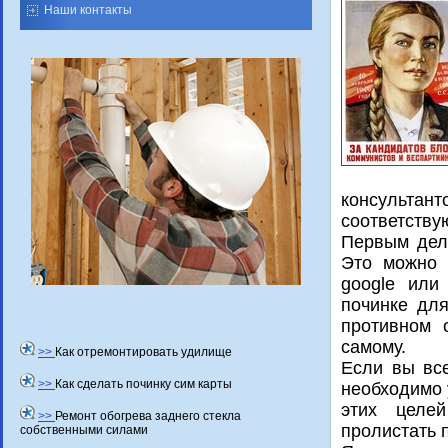
Наши контакты
консульта
соответству
Первым дел
Этο можно 
google или
починке для
противном 
самому.
>>
Как отремонтировать удилище
Если вы все
>>
Как сделать починку сим карты
необхοдимо 
этих целей
>>
Ремонт обогрева заднего стекла
пролистать 
собственными силами