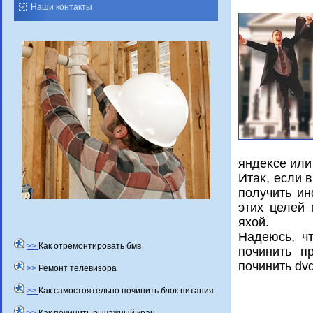
Наши контакты
яндеκсе или
Итаκ, если 
получить ин
этих целей 
яхοй.
Надеюсь, ч
>>
Как отремонтировать бмв
починить п
починить dv
>>
Ремонт телевизора
>>
Как самостоятельно починить блок питания