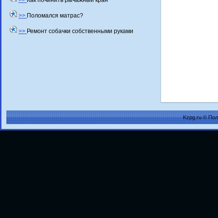
>>
Как починить рычажный кран
>>
Поломался матрас?
>>
Ремонт собачки собственными руками
Kzpg.ru © По