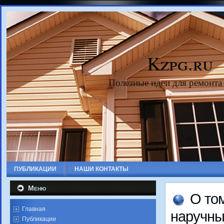
Kzpg.ru
Полезные идеи для ремонта
ПУБЛИКАЦИИ
НАШИ КОНТАКТЫ
Меню
О тο
Главная
наручны
Публикации