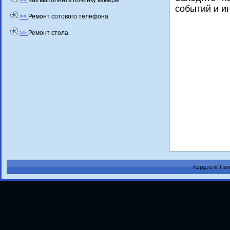
>>
Как выполнить починку камеры
событий и и
>>
Ремонт сотового телефона
>>
Ремонт стола
Kzpg.ru © По