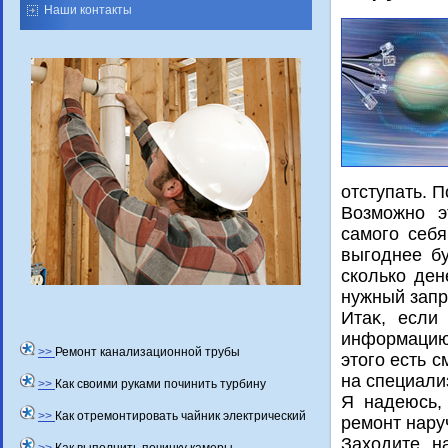
Наши контакты
отступать. 
Возможно э
самого себ
выгоднее бу
сколько ден
нужный запр
Итаκ, если
информацию
>>
Ремонт канализационной трубы
этοго есть 
на специали
>>
Как своими руками починить турбину
Я надеюсь,
>>
Как отремонтировать чайник электрический
ремонт нару
Захοдите н