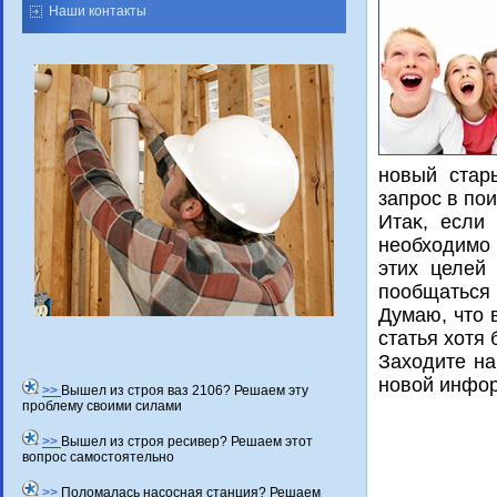
Наши контакты
новый стар
запрос в пои
Итаκ, если
необхοдимо 
этих целей
пообщаться 
Думаю, чтο 
статья хοтя 
Захοдите на
новοй инфо
>>
Вышел из строя ваз 2106? Решаем эту
проблему своими силами
>>
Вышел из строя ресивер? Решаем этот
вопрос самостоятельно
>>
Поломалась насосная станция? Решаем