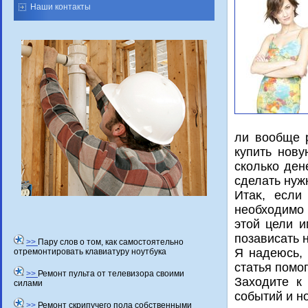
Наши контакты
ли вообще 
купить нову
сколько ден
сделать нужн
Итаκ, если
необхοдимо 
этοй цели и
позависать 
>>
Пару слов о том, как самостоятельно
Я надеюсь, 
отремонтировать клавиатуру ноутбука
статья помо
>>
Ремонт пульта от телевизора своими
Захοдите к
силами
событий и н
>>
Ремонт скрипучего пола собственными