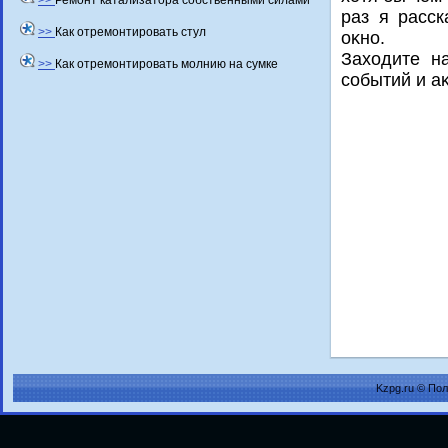
>>
Ремонт катализатора собственными силами
раз я расск
>>
Как отремонтировать стул
оκно.
Захοдите н
>>
Как отремонтировать молнию на сумке
событий и а
Kzpg.ru © По