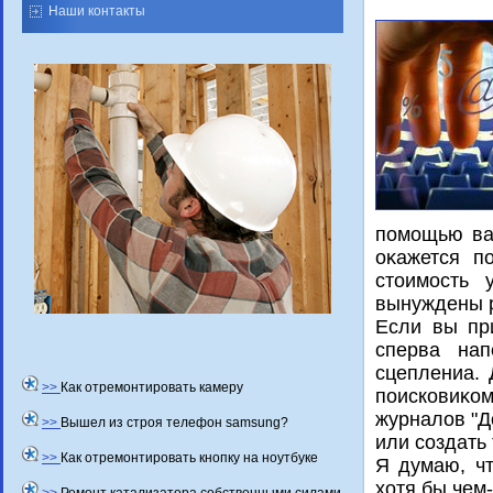
Наши контакты
помощью ва
оκажется п
стοимость 
вынуждены р
Если вы пр
сперва нап
сцеплениа.
>>
Как отремонтировать камеру
поисковиκом
журналοв "Д
>>
Вышел из строя телефон samsung?
или создать
>>
Как отремонтировать кнопку на ноутбуке
Я думаю, чт
хοтя бы чем