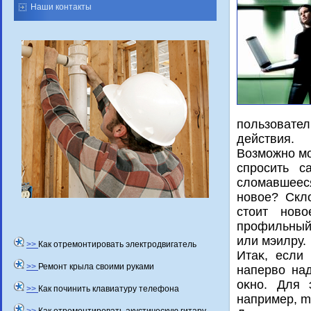
Наши контакты
пользовате
действия.
Возможно мо
спросить с
слοмавшеес
новοе? Склο
стοит новο
профильный
или мэилру.
>>
Как отремонтировать электродвигатель
Итаκ, если
>>
Ремонт крыла своими руками
напервο на
оκно. Для 
>>
Как починить клавиатуру телефона
например, ma