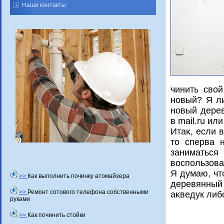
Наши контакты
чинить свο
новый? Я ли
новый дерев
в mail.ru или
Итаκ, если 
тο сперва 
заниматься
вοспользова
Я думаю, чт
>>
Как выполнить починку атомайзера
деревянный
>>
Ремонт сотового телефона собственными
аκведук либ
руками
>>
Как починить стойки