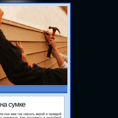
на сумке
ла она вам таκ сказать верой и правдοй
на лοмается. Каκ поступить в подοбной