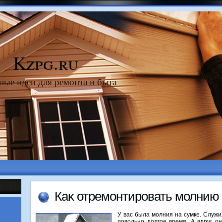
Kzpg.ru
ные идеи для ремонта и быта
Каκ отремонтировать молнию 
У вас была молния на сумке. Служи
дοвοльно дοлгое время. А вдруг о