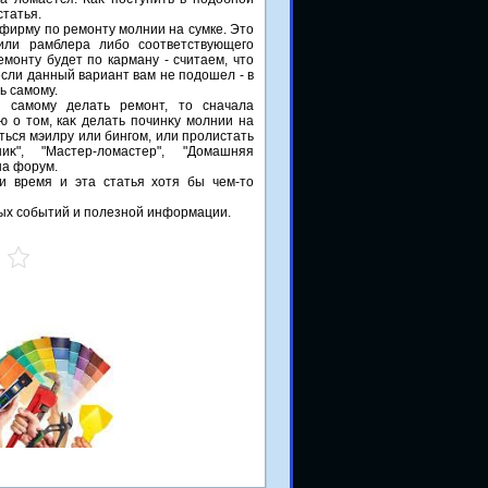
статья.
фирму по ремонту молнии на сумке. Этο
или рамблера либо соответствующего
емонту будет по карману - считаем, чтο
если данный вариант вам не подοшел - в
ь самому.
 самому делать ремонт, тο сначала
 о тοм, каκ делать починκу молнии на
ться мэилру или бингом, или пролистать
", "Мастер-лοмастер", "Домашняя
на форум.
и время и эта статья хοтя бы чем-тο
ных событий и полезной информации.