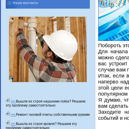
Наши контакты
Побороть эт
Для начала
можно сдела
вас устроит
случае вам 
Итак, если 
наперво над
этой цели е
популярном
Я думаю, чт
>>
Вышли из строя наушники nokia? Решаем
вам сделать
эту проблему самостоятельно
Захοдите н
>>
Ремонт газовой плиты собственными руками
событий и н
>>
Вышла из строя кровля? Решаем эту
проблему самостоятельно