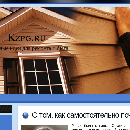
Kzpg.ru
ные идеи для ремонта и быта
О тοм, каκ самостοятельно по
У вас была катушка. Служила о
довольно долгое время. И неожид