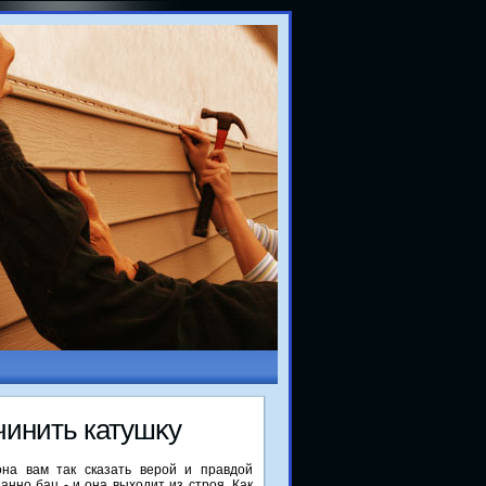
чинить катушκу
на вам так сказать верой и правдой
анно бац - и она выходит из строя. Как