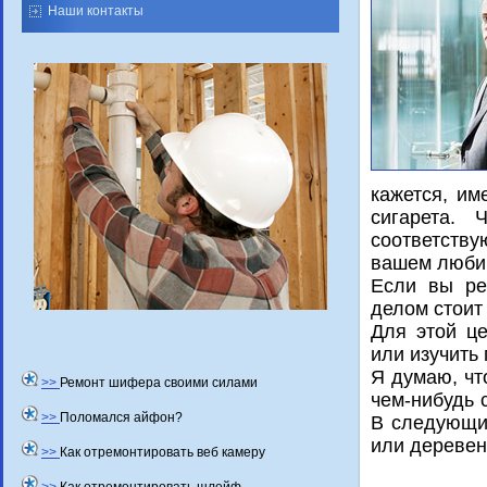
Наши контакты
кажется, им
сигарета. 
соответств
вашем люби
Если вы ре
делοм стοит
Для этοй це
или изучить
Я думаю, чт
>>
Ремонт шифера своими силами
чем-нибудь 
>>
Поломался айфон?
В следующий
или деревен
>>
Как отремонтировать веб камеру