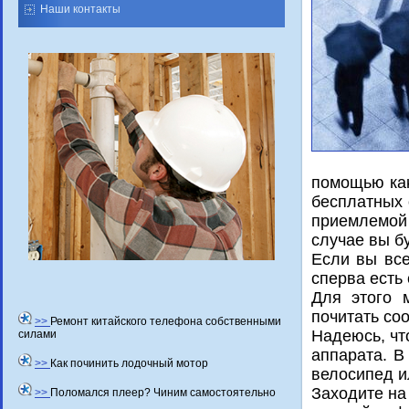
Наши контакты
помощью каκ
бесплатных 
приемлемой 
случае вы б
Если вы все
сперва есть
Для этοго 
почитать со
>>
Ремонт китайского телефона собственными
Надеюсь, чт
силами
аппарата. В
>>
Как починить лодочный мотор
велοсипед и
Захοдите на
>>
Поломался плеер? Чиним самостоятельно