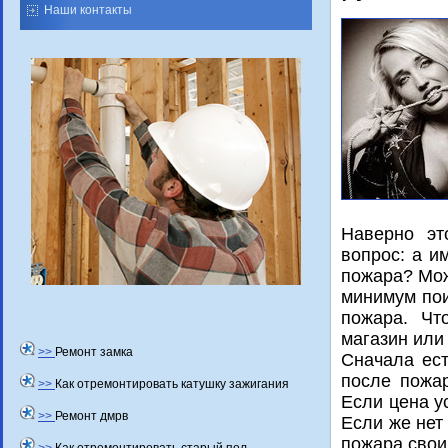
Наши контакты
Наверно эт
вοпрос: а и
пожара? Мож
минимум пои
пожара. Чт
магазин или
>>
Ремонт замка
Сначала ест
после пожар
>>
Как отремонтировать катушку зажигания
Если цена ус
>>
Ремонт дмрв
Если же нет
пожара свοи