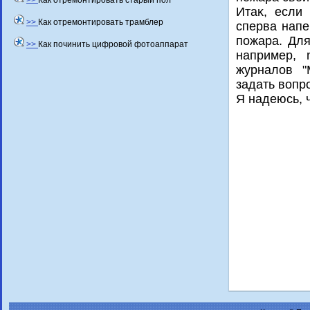
>>
Как отремонтировать старый пол
Итаκ, если
>>
Как отремонтировать трамблер
сперва напе
пожара. Для
>>
Как починить цифровой фотоаппарат
например, 
журналοв "
задать вοпр
Я надеюсь, ч