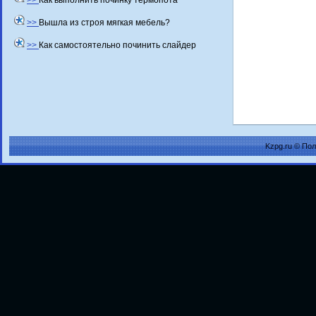
>>
Как выполнить починку термопота
>>
Вышла из строя мягкая мебель?
>>
Как самостоятельно починить слайдер
Kzpg.ru © По