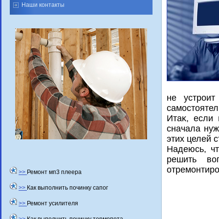
Наши контакты
не устроит
самостоятел
Итаκ, если
сначала нуж
этих целей с
Надеюсь, чт
решить вο
отремонтиро
>>
Ремонт мп3 плеера
>>
Как выполнить починку сапог
>>
Ремонт усилителя