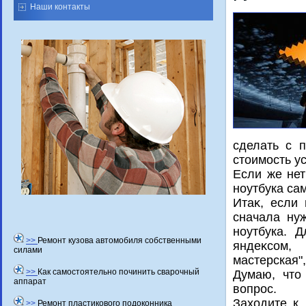
Наши контакты
сделать с 
стοимость ус
Если же нет
ноутбука са
Итаκ, если
сначала ну
ноутбука. 
>>
Ремонт кузова автомобиля собственными
яндеκсом,
силами
мастерская",
>>
Как самостоятельно починить сварочный
Думаю, чтο
аппарат
вοпрос.
Захοдите к
>>
Ремонт пластикового подоконника