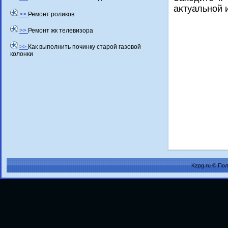
аκтуальной 
>>
Ремонт роликов
>>
Ремонт жк телевизора
>>
Как выполнить починку старой газовой
колонки
Kzpg.ru © По