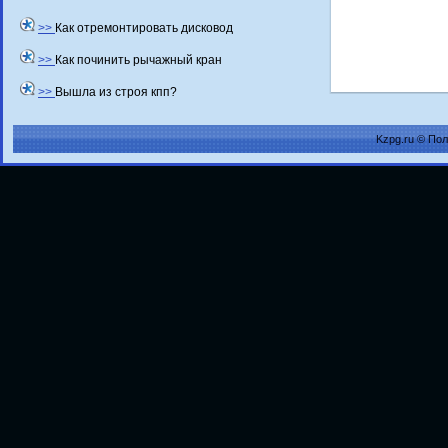
>>
Как отремонтировать дисковод
>>
Как починить рычажный кран
>>
Вышла из строя кпп?
Kzpg.ru © По