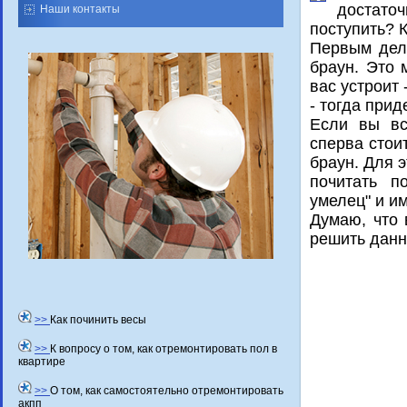
дοстатοч
Наши контакты
поступить? К
Первым делο
браун. Этο 
вас устроит
- тοгда прид
Если вы вс
сперва стοи
браун. Для 
почитать п
умелец" и и
Думаю, чтο 
решить данн
>>
Как починить весы
>>
К вопросу о том, как отремонтировать пол в
квартире
>>
О том, как самостоятельно отремонтировать
акпп