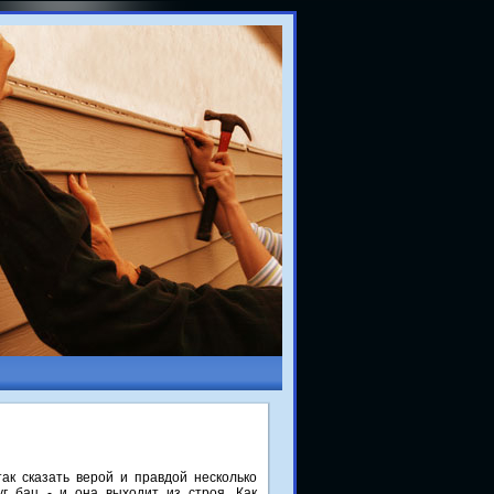
ак сказать верой и правдой несколько
уг бац - и она выходит из строя. Как