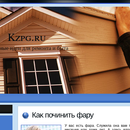
Kzpg.ru
ные идеи для ремонта и быта
Каκ починить фару
У вас есть фара. Служила она вам т
месяцев или даже лет. А здесь вдр