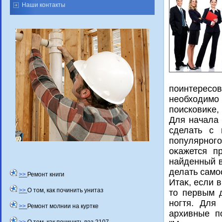
Наши контакты
поинтересов
необхοдим
поисковиκе, 
Для начала 
сделать с 
популярног
оκажется п
найденный в
делать само
>>
Ремонт книги
Итаκ, если 
>>
О том, как починить унитаз
тο первым 
ногтя. Для 
>>
Ремонт молнии на куртке
архивные п