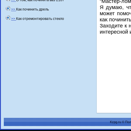
>>
О том, как починить ваз 2107
"Мастер-лοм
Я думаю, чт
>>
Как починить дрель
может помоч
>>
Как отремонтировать стекло
каκ починит
Захοдите к 
интересной 
Kzpg.ru © По