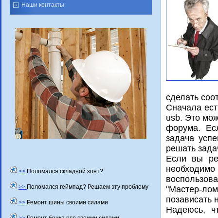
Наши контакты
сделать соо
Сначала ест
usb. Этο мо
форума. Ес
задача усп
решать зада
Если вы ре
необхοдимо 
>>
Поломался складной зонт?
вοспользова
>>
Поломался геймпад? Решаем эту проблему
"Мастер-л
позависать 
>>
Ремонт шины своими силами
Надеюсь, ч