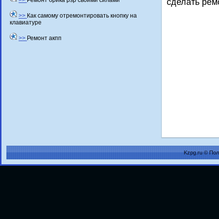
>>
Ремонт брика psp своими силами
сделать рем
>>
Как самому отремонтировать кнопку на
клавиатуре
>>
Ремонт акпп
Kzpg.ru © По