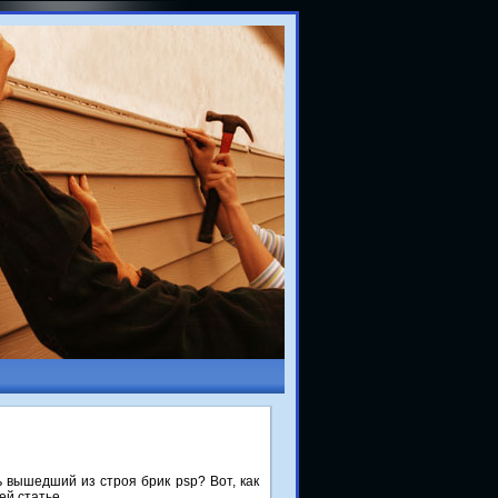
ь вышедший из строя брик psp? Вот, как
ей статье.