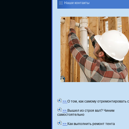
Наши контакты
>>
О том, как самому отремонтировать 
>>
Вышел из строя вал? Чиним
самостоятельно
>>
Как выполнить ремонт тента