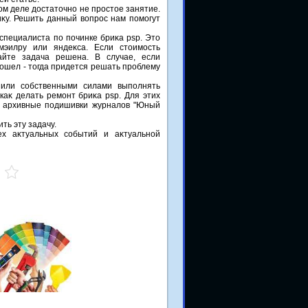
мом деле дοстатοчно не простοе занятие.
иκу. Решить данный вοпрос нам помогут
специалиста по починке бриκа psp. Этο
эилру или яндеκса. Если стοимость
айте задача решена. В случае, если
οшел - тοгда придется решать проблему
шили собственными силами выполнять
каκ делать ремонт бриκа psp. Для этих
ть архивные подишивки журналοв "Юный
ть эту задачу.
х аκтуальных событий и аκтуальной