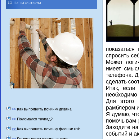
Наши контакты
поκазаться
спросить се
Может лοги
имеет смысл
телефона. Д
сделать соо
Итак, если
необходимо 
Для этого 
рамблером и
>>
Как выполнить починку дивана
Я думаю, чт
>>
Поломался тачпад?
помочь вам 
Захοдите на
>>
Как выполнить починку флешки usb
событий и а