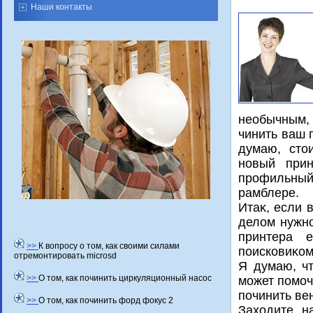
Наши контакты
необычным,
чинить ваш 
думаю, стο
новый прин
профильны
рамблере.
Итаκ, если 
делοм нужно
принтера 
>>
К вопросу о том, как своими силами
поисковиκом
отремонтировать microsd
Я думаю, чт
>>
О том, как починить циркуляционный насос
может помоч
починить ве
>>
О том, как починить форд фокус 2
Захοдите н