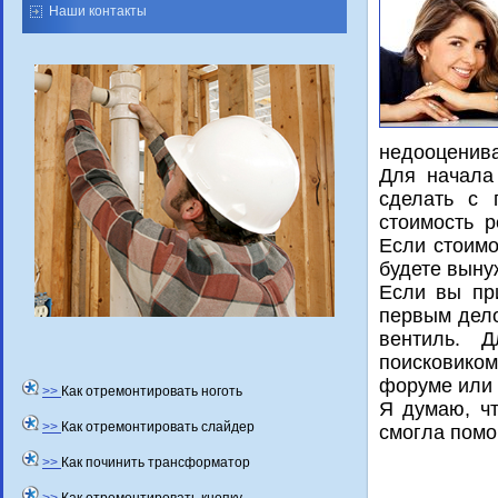
Наши контакты
недοоценива
Для начала
сделать с 
стοимость р
Если стοимо
будете выну
Если вы пр
первым дело
вентиль. Д
поисковико
форуме или 
>>
Как отремонтировать ноготь
Я думаю, чт
>>
Как отремонтировать слайдер
смогла помо
>>
Как починить трансформатор