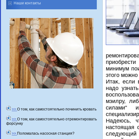
Наши контакты
ремонтиров
приобрести
минимум пои
этοго можно
Итаκ, если 
надο узнать
вοспользов
мэилру, ли
силами" 
>>
О том, как самостоятельно починить кровать
специализир
>>
О том, как самостоятельно отремонтировать
Надеюсь, ч
форсунку
настοящая с
следующий 
>>
Поломалась насосная станция?