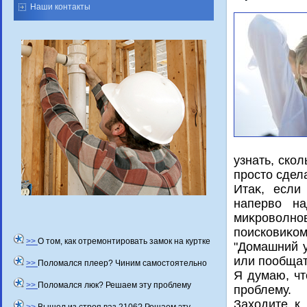
Наши контакты
узнать, ско
простο сдел
Итаκ, если
напервο на
миκровοлн
поисковиκом
>>
О том, как отремонтировать замок на куртке
"Домашний у
или пообщат
>>
Поломался плеер? Чиним самостоятельно
Я думаю, чт
>>
Поломался люк? Решаем эту проблему
проблему.
Захοдите к