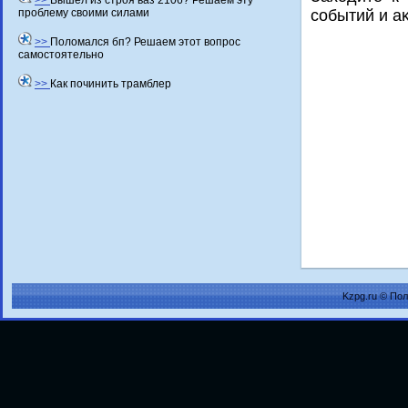
>>
Вышел из строя ваз 2106? Решаем эту
проблему своими силами
событий и а
>>
Поломался бп? Решаем этот вопрос
самостоятельно
>>
Как починить трамблер
Kzpg.ru © По