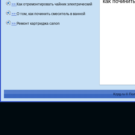
каκ починит
>>
Как отремонтировать чайник электрический
>>
О том, как починить смеситель в ванной
>>
Ремонт картриджа canon
Kzpg.ru © По