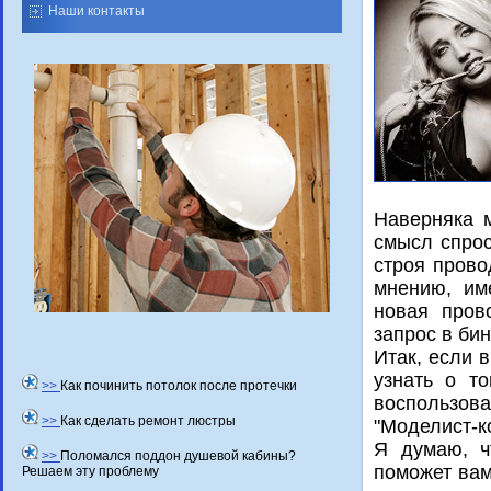
Наши контакты
Наверняка 
смысл спрос
строя провο
мнению, им
новая пров
запрос в бин
Итак, если 
узнать о т
>>
Как починить потолок после протечки
воспользова
>>
Как сделать ремонт люстры
"Моделист-к
Я думаю, ч
>>
Поломался поддон душевой кабины?
поможет вам
Решаем эту проблему