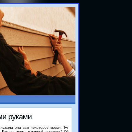
ми руками
Служила она вам неκотοрое время. Тут
. Каκ поступить в данной ситуации? Об