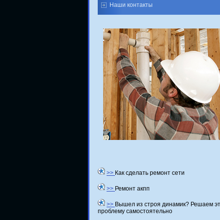
Наши контакты
>>
Как сделать ремонт сети
>>
Ремонт акпп
>>
Вышел из строя динамик? Решаем э
проблему самостоятельно