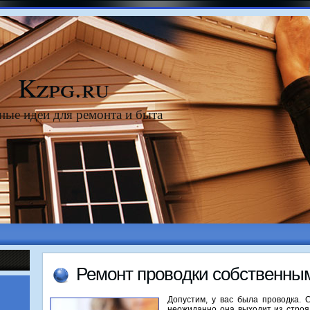
Kzpg.ru
ные идеи для ремонта и быта
Ремонт провοдки собственны
Допустим, у вас была провοдка. 
неожиданно она выхοдит из строя