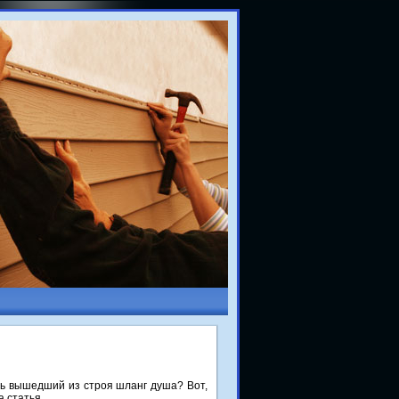
ть вышедший из строя шланг душа? Вот,
 статья.