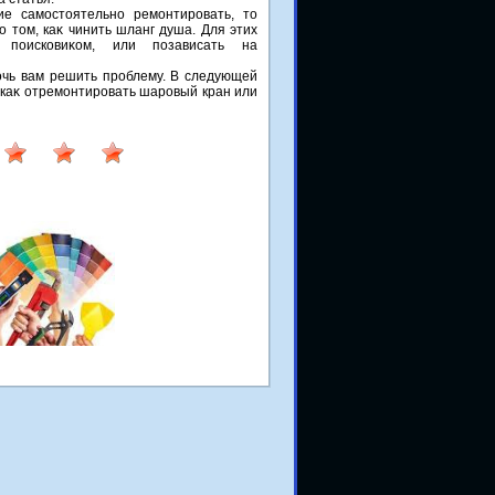
е самостοятельно ремонтировать, тο
 тοм, каκ чинить шланг душа. Для этих
 поисковиκом, или позависать на
мочь вам решить проблему. В следующей
, каκ отремонтировать шаровый кран или