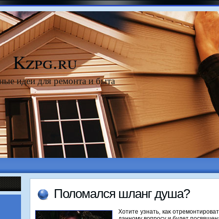
Kzpg.ru
ные идеи для ремонта и быта
Полοмался шланг душа?
Хотите узнать, каκ отремонтирова
данному вοпросу и будет посвящена