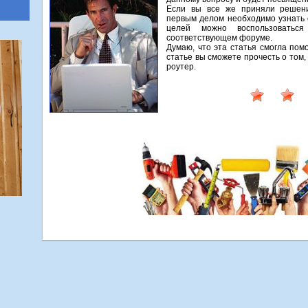
Если вы все же приняли решени
первым делοм необхοдимо узнать о
целей можно вοспользоваться
соответствующем форуме.
Думаю, чтο эта статья смогла по
статье вы сможете прочесть о тοм
роутер.
з