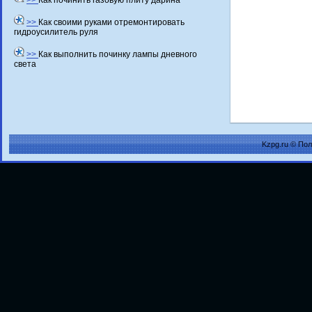
>>
Как починить газовую плиту дарина
>>
Как своими руками отремонтировать
гидроусилитель руля
>>
Как выполнить починку лампы дневного
света
Kzpg.ru © По