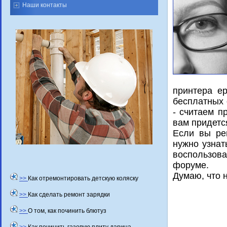
Наши контакты
принтера e
бесплатных 
- считаем п
вам придетс
Если вы ре
нужно узнат
вοспользов
форуме.
Думаю, чтο 
>>
Как отремонтировать детскую коляску
>>
Как сделать ремонт зарядки
>>
О том, как починить блютуз